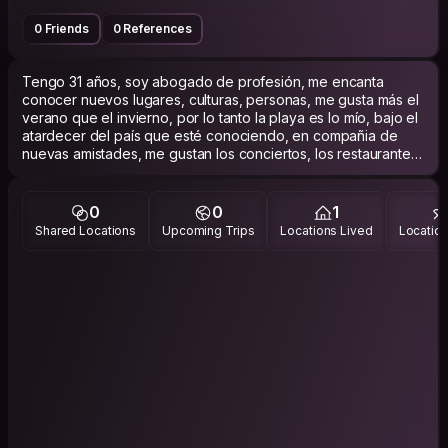
0 Friends
0 References
Tengo 31 años, soy abogado de profesión, me encanta
conocer nuevos lugares, culturas, personas, me gusta más el
verano que el invierno, por lo tanto la playa es lo mío, bajo el
atardecer del país que esté conociendo, en compañia de
nuevas amistades, me gustan los conciertos, los restaurantes
y probar comidas de la zona donde me encuentre, me gusta
música, escuchar las historia de las ciudades las personas
que conozco.
0
0
1
Shared Locations
Upcoming Trips
Locations Lived
Location